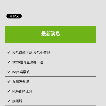
最新消息
梭哈遊戲下載-梭哈小遊戲
2026世界盃決賽下注
hoya娛樂城
九州娛樂城
NBA即時比分
娛樂城