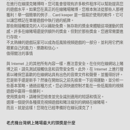
在進行在線撲克賭博時，您可能會發現有許多軟件程序可以幫助提高您
的遊戲水平。如果您在真正的在線賭場賭博，您根本無法從那些人那裡
獲利！舉一個簡單的例子... Card keeper 是一個易於使用的軟件，它可
以讓您標記在單層遊戲中執行過的紙牌。
那些剛接觸撲克的人可以藉助免費、無存款的獎金來體驗這項運動的質
感。許多在線賭場還提供額外的獎金，但對於那些獎金，您通常需要進
行存款。
不太熟練的遊戲玩家可以成為低風險視頻遊戲的一部分，並利用它們來
積累自己的能力、樂趣和信心。
值得關注的事情
與 Internet 上的其他所有內容一樣，應注意安全。在任何在線網站上賭
博之前，請先測試接觸信息和貨幣安全性。此外，在 Internet 上進行搜
索以確保您喜歡的在線網站具有出色的音樂文件和聲譽，並獲得好評。
您是新手還是新手？然後在開始玩之前先檢查一下這項運動，並分析一
些基本策略。通過這種方式，您必須快速控制才能在一些低風險的視頻
遊戲中贏得一些勝利。
使用獎金時，請確保您檢查並完全識別適用的短語和情況。
選擇一個提供各種撲克視頻遊戲和賭注級別的網絡在線賭場。
而且，就是這樣！您現在已經準備好在線玩撲克了！
老虎機台灣網上賭場最大的頭獎是什麼