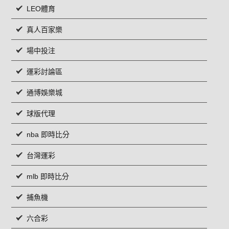
LEO體育
真人百家樂
場中投注
運彩討論區
通博娛樂城
球版代理
nba 即時比分
台灣運彩
mlb 即時比分
捕魚機
六合彩