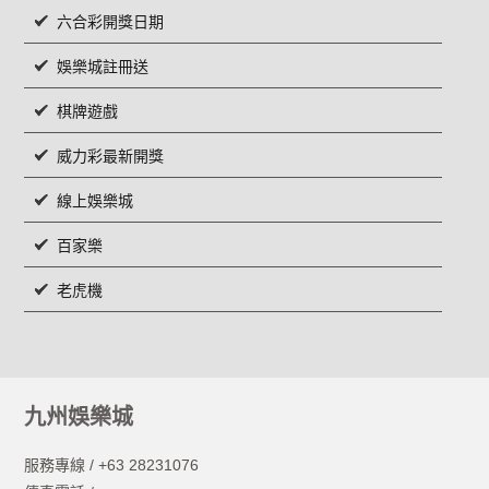
六合彩開獎日期
娛樂城註冊送
棋牌遊戲
威力彩最新開獎
線上娛樂城
百家樂
老虎機
九州娛樂城
服務專線 / +63 28231076