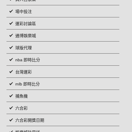
場中投注
運彩討論區
通博娛樂城
球版代理
nba 即時比分
台灣運彩
mlb 即時比分
捕魚機
六合彩
六合彩開獎日期