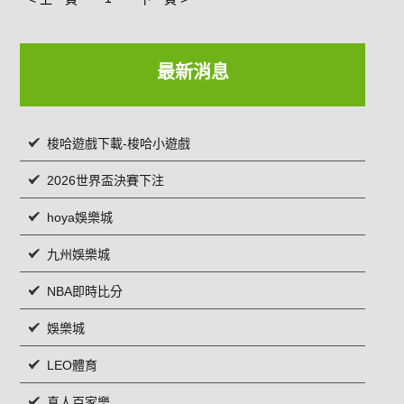
最新消息
梭哈遊戲下載-梭哈小遊戲
2026世界盃決賽下注
hoya娛樂城
九州娛樂城
NBA即時比分
娛樂城
LEO體育
真人百家樂