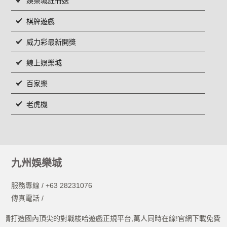
娛樂城註冊送
棋牌遊戲
威力彩最新開獎
線上娛樂城
百家樂
老虎機
九州娛樂城
服務專線 / +63 28231076
傳真電話 /
傾情打造國內頂尖的對戰梭哈遊戲正規平台,萬人同時在線!官網下載免費