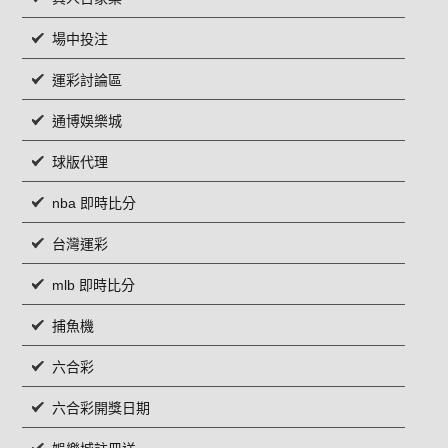
場中投注
運彩討論區
通博娛樂城
球版代理
nba 即時比分
台灣運彩
mlb 即時比分
捕魚機
六合彩
六合彩開獎日期