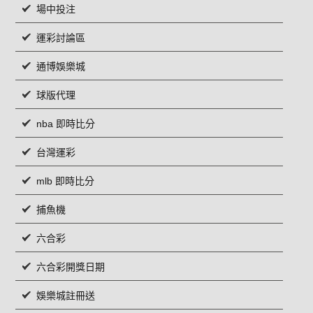
場中投注
運彩討論區
通博娛樂城
球版代理
nba 即時比分
台灣運彩
mlb 即時比分
捕魚機
六合彩
六合彩開獎日期
娛樂城註冊送