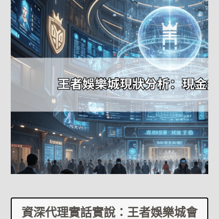
資深代理實話實說：王者娛樂城會