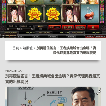
首頁
>
娛樂城
>
別再聽信謠言！王者娛樂城會出金嗎？資
深代理揭露最真實的出款現況
2026-01-27
別再聽信謠言！王者娛樂城會出金嗎？資深代理揭露最真
實的出款現況