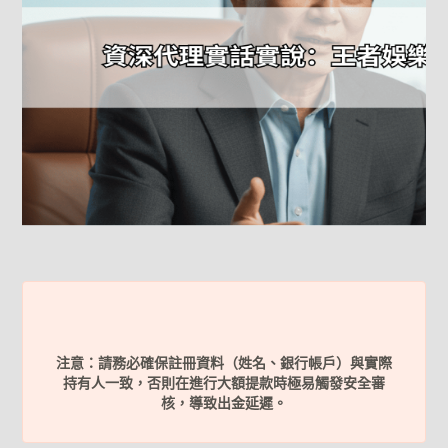
注意：請務必確保註冊資料（姓名、銀行帳戶）與實際
持有人一致，否則在進行大額提款時極易觸發安全審
核，導致出金延遲。