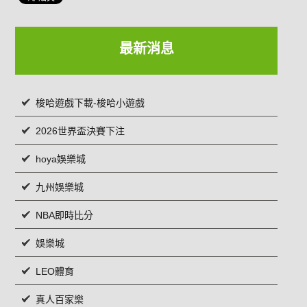
最新消息
梭哈遊戲下載-梭哈小遊戲
2026世界盃決賽下注
hoya娛樂城
九州娛樂城
NBA即時比分
娛樂城
LEO體育
真人百家樂