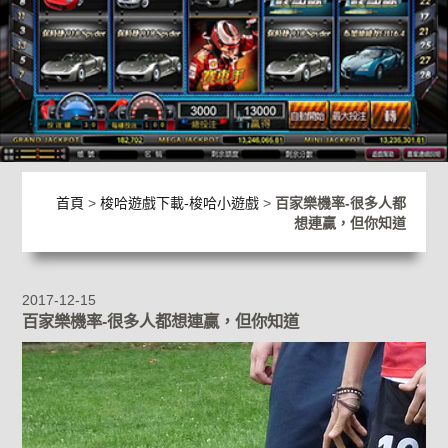
首頁
>
梭哈遊戲下載-梭哈小遊戲
>
百家樂機率-很多人都
想連贏，但你知道
2017-12-15
百家樂機率-很多人都想連贏，但你知道