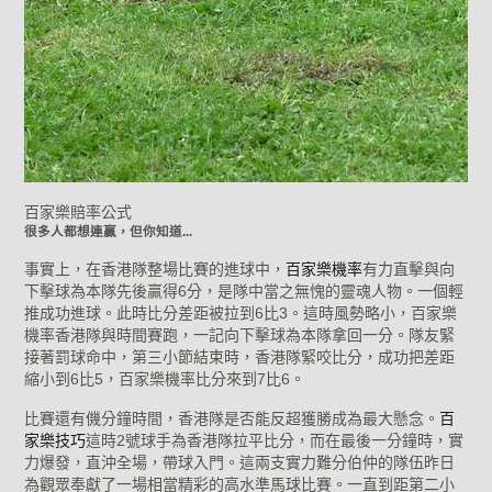
百家樂賠率公式
很多人都想連贏，但你知道...
事實上，在香港隊整場比賽的進球中，
百家樂機率
有力直擊與向
下擊球為本隊先後贏得6分，是隊中當之無愧的靈魂人物。一個輕
推成功進球。此時比分差距被拉到6比3。這時風勢略小，百家樂
機率香港隊與時間賽跑，一記向下擊球為本隊拿回一分。隊友緊
接著罰球命中，第三小節結束時，香港隊緊咬比分，成功把差距
縮小到6比5，百家樂機率比分來到7比6。
比賽還有僟分鐘時間，香港隊是否能反超獲勝成為最大懸念。
百
家樂技巧
這時2號球手為香港隊拉平比分，而在最後一分鐘時，實
力爆發，直沖全場，帶球入門。這兩支實力難分伯仲的隊伍昨日
為觀眾奉獻了一場相當精彩的高水準馬球比賽。一直到距第二小