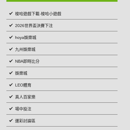
梭哈遊戲下載-梭哈小遊戲
2026世界盃決賽下注
hoya娛樂城
九州娛樂城
NBA即時比分
娛樂城
LEO體育
真人百家樂
場中投注
運彩討論區