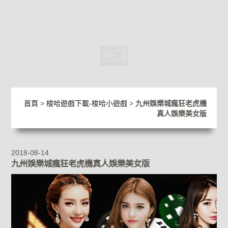
首頁
>
梭哈遊戲下載-梭哈小遊戲
>
九州娛樂城瘋狂老虎機
真人娛樂美女版
2018-08-14
九州娛樂城瘋狂老虎機真人娛樂美女版