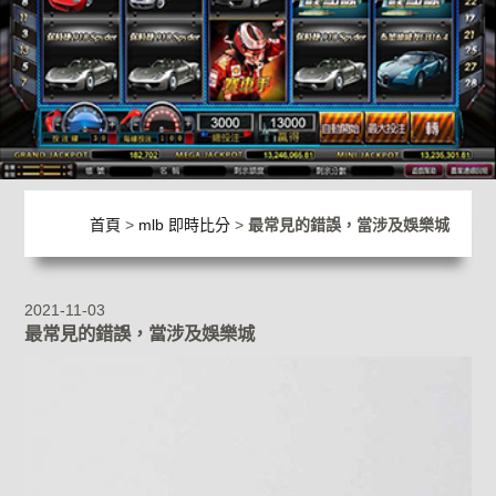
首頁
>
mlb 即時比分
>
最常見的錯誤，當涉及娛樂城
2021-11-03
最常見的錯誤，當涉及娛樂城