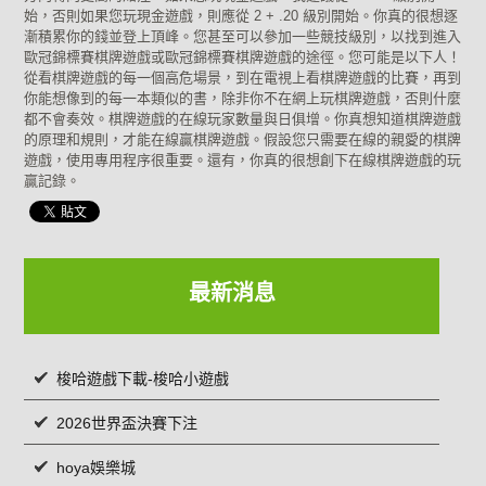
始，否則如果您玩現金遊戲，則應從 2 + .20 級別開始。你真的很想逐
漸積累你的錢並登上頂峰。您甚至可以參加一些競技級別，以找到進入
歐冠錦標賽棋牌遊戲或歐冠錦標賽棋牌遊戲的途徑。您可能是以下人！
從看棋牌遊戲的每一個高危場景，到在電視上看棋牌遊戲的比賽，再到
你能想像到的每一本類似的書，除非你不在網上玩棋牌遊戲，否則什麼
都不會奏效。棋牌遊戲的在線玩家數量與日俱增。你真想知道棋牌遊戲
的原理和規則，才能在線贏棋牌遊戲。假設您只需要在線的親愛的棋牌
遊戲，使用專用程序很重要。還有，你真的很想創下在線棋牌遊戲的玩
贏記錄。
最新消息
梭哈遊戲下載-梭哈小遊戲
2026世界盃決賽下注
hoya娛樂城