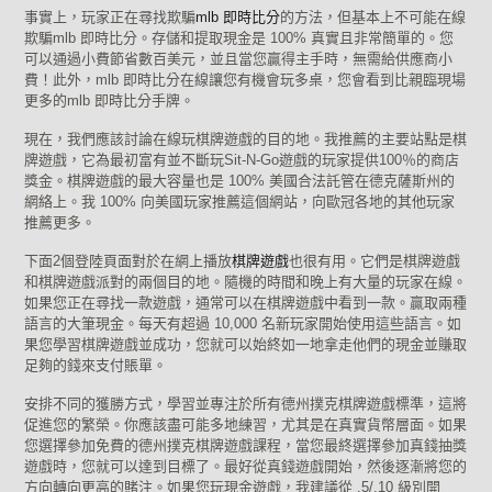
事實上，玩家正在尋找欺騙
mlb 即時比分
的方法，但基本上不可能在線
欺騙mlb 即時比分。存儲和提取現金是 100% 真實且非常簡單的。您
可以通過小費節省數百美元，並且當您贏得主手時，無需給供應商小
費！此外，mlb 即時比分在線讓您有機會玩多桌，您會看到比親臨現場
更多的mlb 即時比分手牌。
現在，我們應該討論在線玩棋牌遊戲的目的地。我推薦的主要站點是棋
牌遊戲，它為最初富有並不斷玩Sit-N-Go遊戲的玩家提供100％的商店
獎金。棋牌遊戲的最大容量也是 100% 美國合法託管在德克薩斯州的
網絡上。我 100% 向美國玩家推薦這個網站，向歐冠各地的其他玩家
推薦更多。
下面2個登陸頁面對於在網上播放
棋牌遊戲
也很有用。它們是棋牌遊戲
和棋牌遊戲派對的兩個目的地。隨機的時間和晚上有大量的玩家在線。
如果您正在尋找一款遊戲，通常可以在棋牌遊戲中看到一款。贏取兩種
語言的大筆現金。每天有超過 10,000 名新玩家開始使用這些語言。如
果您學習棋牌遊戲並成功，您就可以始終如一地拿走他們的現金並賺取
足夠的錢來支付賬單。
安排不同的獲勝方式，學習並專注於所有德州撲克棋牌遊戲標準，這將
促進您的繁榮。你應該盡可能多地練習，尤其是在真實貨幣層面。如果
您選擇參加免費的德州撲克棋牌遊戲課程，當您最終選擇參加真錢抽獎
遊戲時，您就可以達到目標了。最好從真錢遊戲開始，然後逐漸將您的
方向轉向更高的賭注。如果您玩現金遊戲，我建議從 .5/.10 級別開