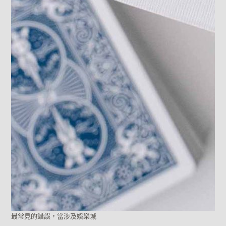
最常見的錯誤，當涉及娛樂城