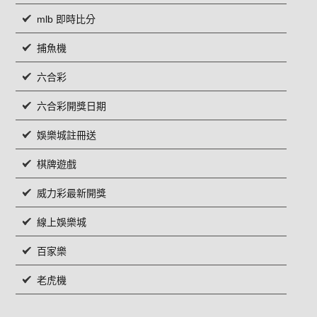
mlb 即時比分
捕魚機
六合彩
六合彩開獎日期
娛樂城註冊送
棋牌遊戲
威力彩最新開獎
線上娛樂城
百家樂
老虎機