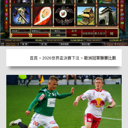
首頁
>
2026世界盃決賽下注
>
歐洲冠軍聯賽比數